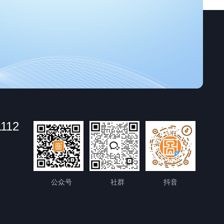
1112
公众号
社群
抖音