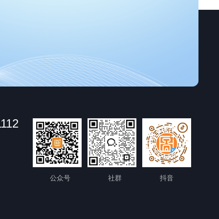
1112
公众号
社群
抖音