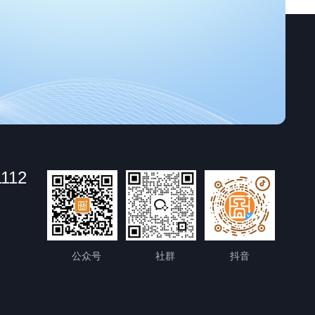
1112
公众号
社群
抖音