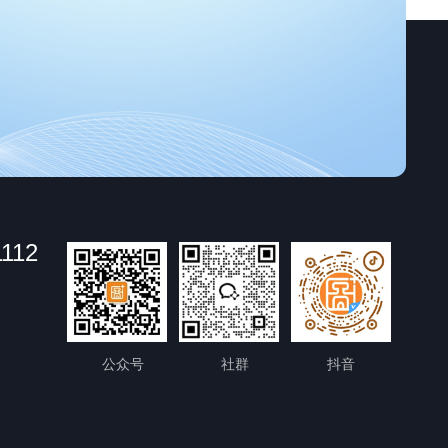
1112
公众号
社群
抖音