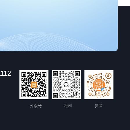
1112
公众号
社群
抖音