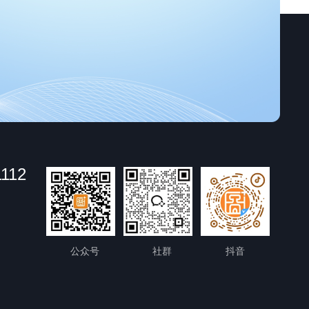
1112
公众号
社群
抖音