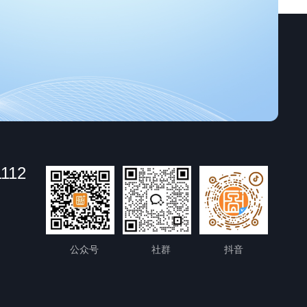
1112
公众号
社群
抖音