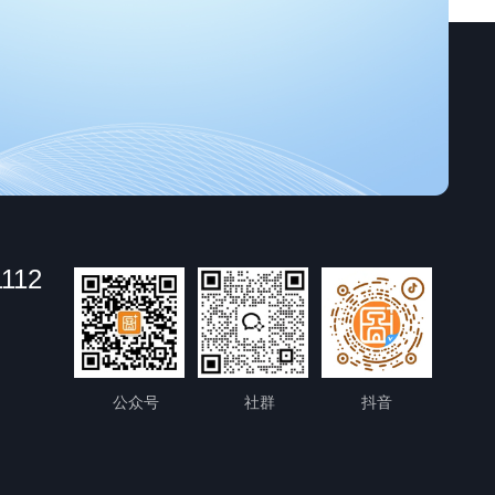
1112
公众号
社群
抖音