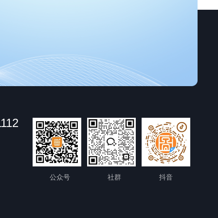
1112
公众号
社群
抖音