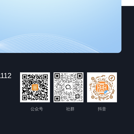
1112
公众号
社群
抖音