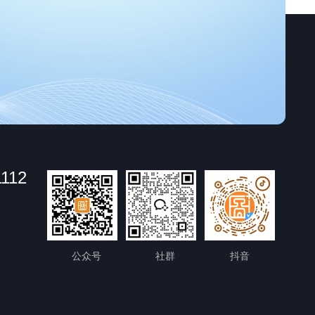
1112
公众号
社群
抖音