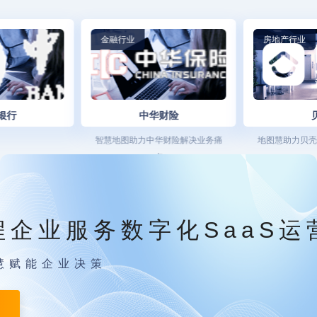
金融行业
房地产行业
银行
中华财险
智慧地图助力中华财险解决业务痛
地图慧助力贝壳
点
程企业服务数字化SaaS运
慧赋能企业决策