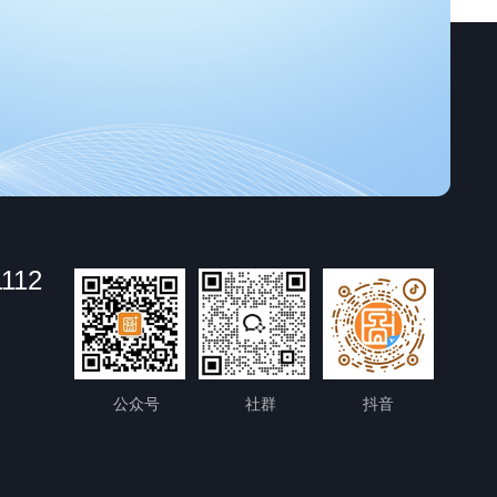
1112
公众号
社群
抖音