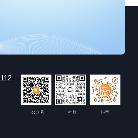
1112
公众号
社群
抖音