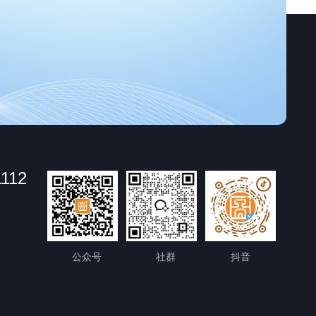
1112
公众号
社群
抖音