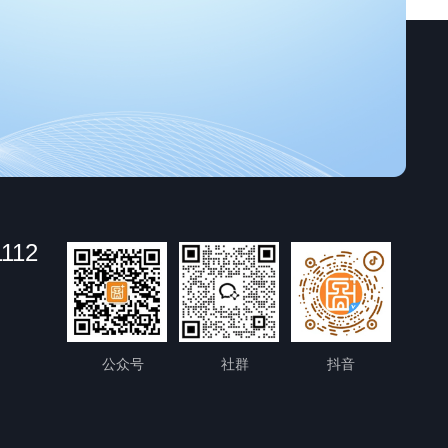
1112
公众号
社群
抖音