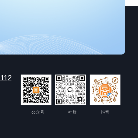
1112
公众号
社群
抖音