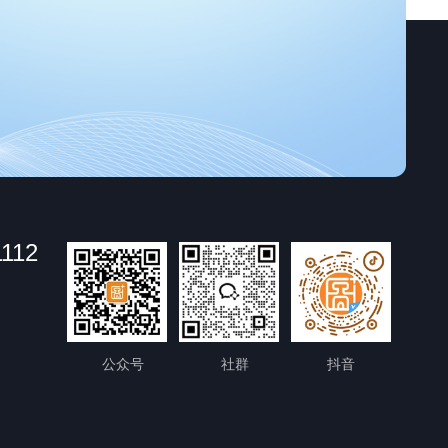
1112
公众号
社群
抖音