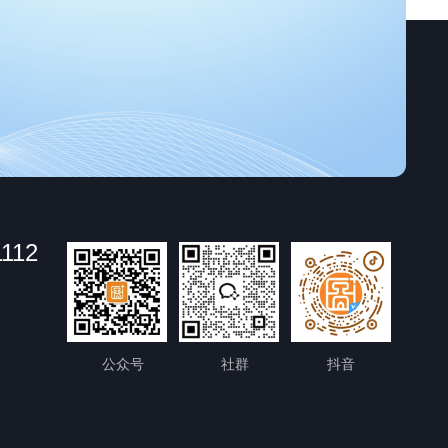
1112
公众号
社群
抖音