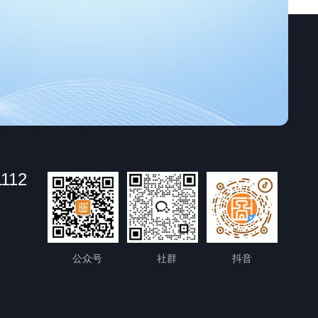
1112
公众号
社群
抖音