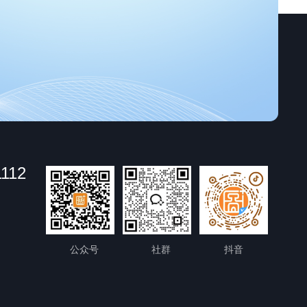
1112
公众号
社群
抖音