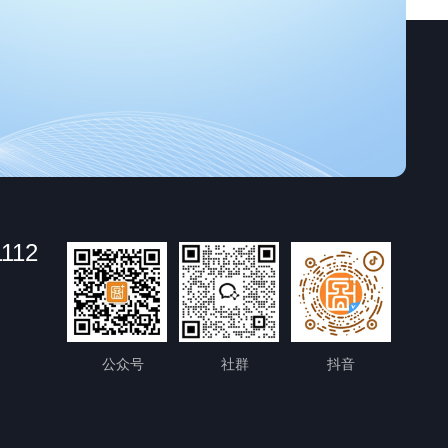
1112
公众号
社群
抖音