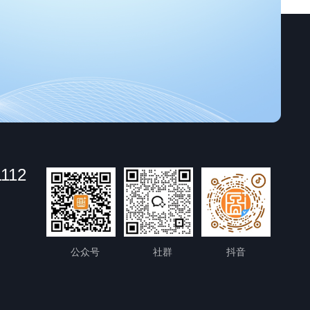
1112
公众号
社群
抖音