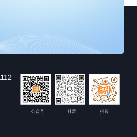
1112
公众号
社群
抖音