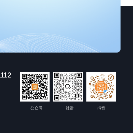
1112
公众号
社群
抖音