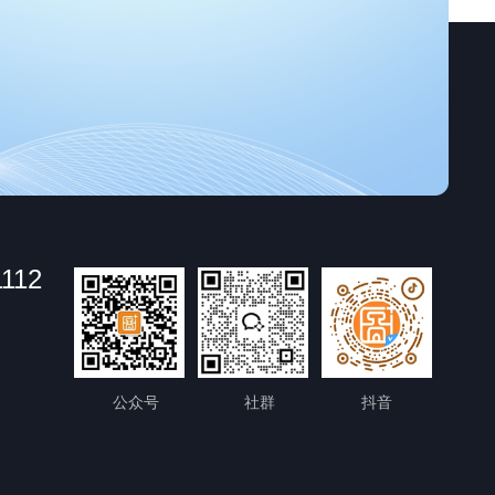
1112
公众号
社群
抖音