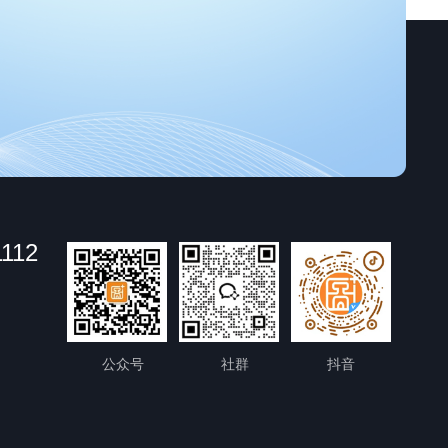
1112
公众号
社群
抖音