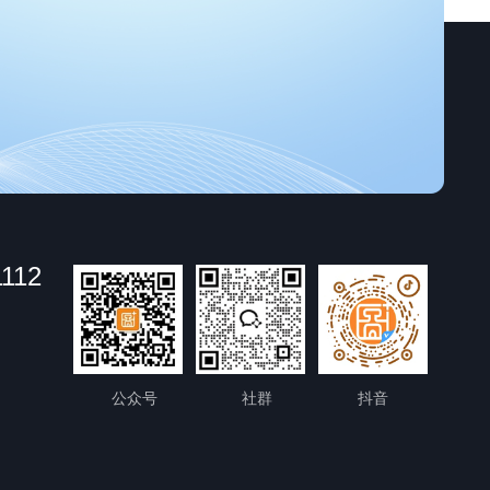
1112
公众号
社群
抖音