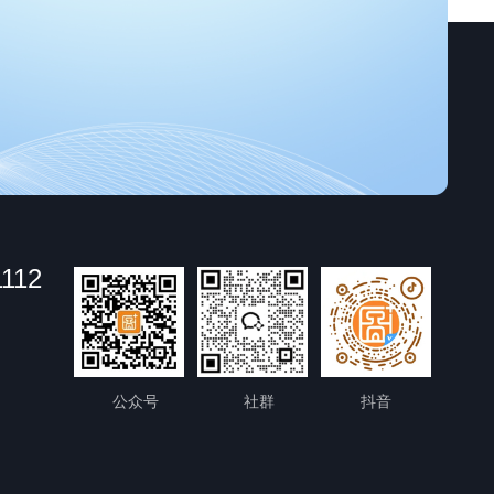
1112
公众号
社群
抖音