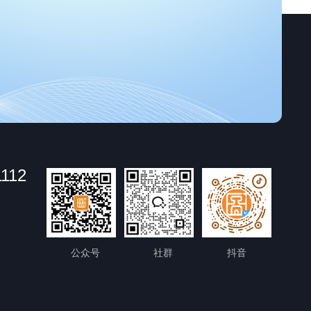
1112
公众号
社群
抖音