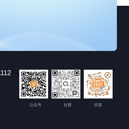
1112
公众号
社群
抖音