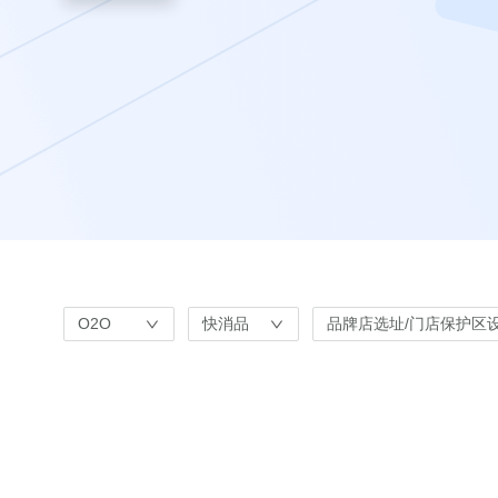
O2O
快消品
品牌店选址/门店保护区