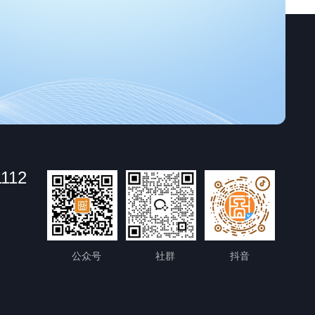
1112
公众号
社群
抖音