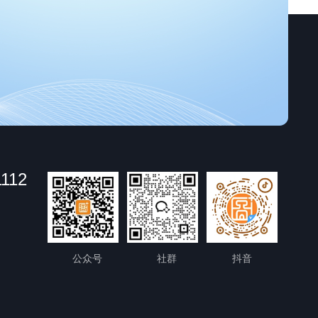
1112
公众号
社群
抖音