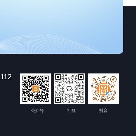
1112
公众号
社群
抖音