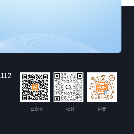
1112
公众号
社群
抖音