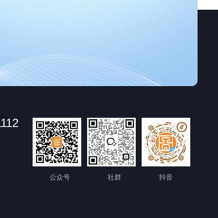
1112
公众号
社群
抖音