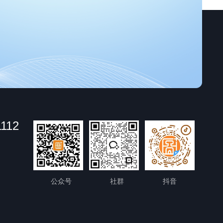
1112
公众号
社群
抖音