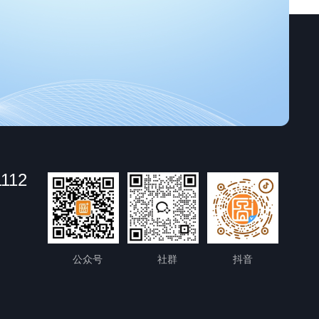
1112
公众号
社群
抖音