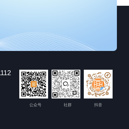
1112
公众号
社群
抖音