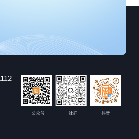
1112
公众号
社群
抖音