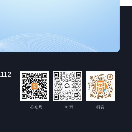
1112
公众号
社群
抖音