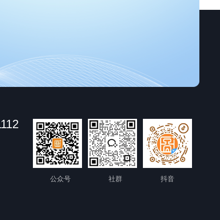
1112
公众号
社群
抖音