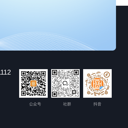
1112
公众号
社群
抖音