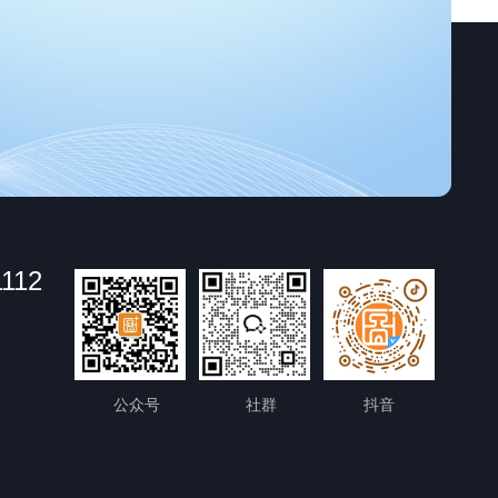
1112
公众号
社群
抖音