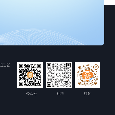
1112
公众号
社群
抖音